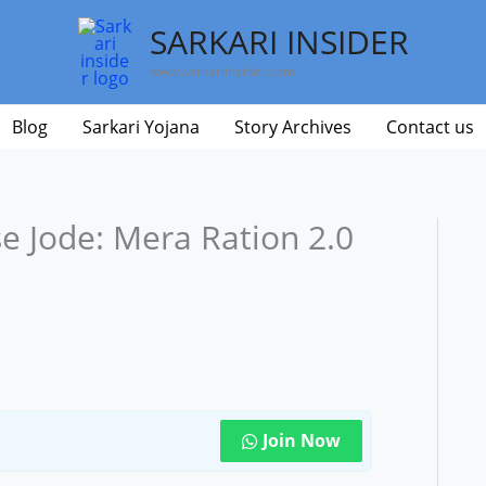
SARKARI INSIDER
www.sarkariinsider.com
Blog
Sarkari Yojana
Story Archives
Contact us
 Jode: Mera Ration 2.0
Join Now