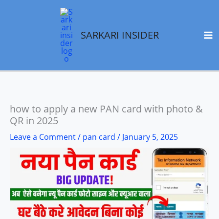
Skip
to
SARKARI INSIDER
content
how to apply a new PAN card with photo &
QR in 2025
Leave a Comment
/
pan card
/
January 5, 2025